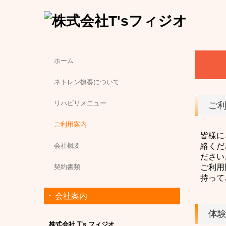
ホーム
ネトレン撫養について
リハビリメニュー
ご
ご利用案内
皆様に
会社概要
絡くだ
ださい
契約書類
ご利用
持って
会社案内
体
株式会社 T's フィジオ