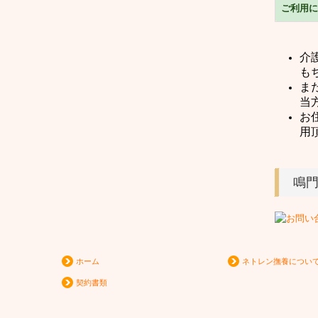
ご利用に
介
も
ま
当
お
用
鳴
ホーム
ネトレン撫養につい
契約書類